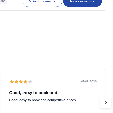
Više informacija
Traži i rezerviraj
jena
01-08-2026
Good, easy to book and
Good, easy to book and competitive prices.