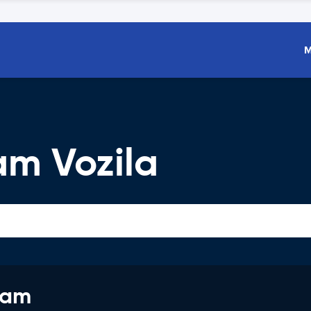
M
m Vozila
jam