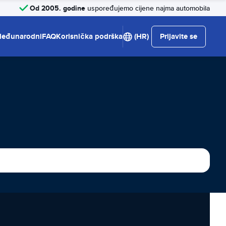
Od 2005. godine
uspoređujemo cijene najma automobila
eđunarodni
FAQ
Korisnička podrška
(HR)
Prijavite se