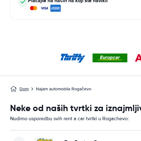
Plaćajte na način na koji ste navikli
Dom
Najam automobila Rogačevo
Neke od naših tvrtki za iznajm
Nudimo usporedbu svih rent a car tvrtki u Rogachevo: