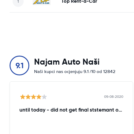
Top Rent-a-Car
Najam Auto Naši
9.1
Naši kupci nas ocjenjuju 9.1 /10 od 12842
09-08-2020
until today - did not get final ststemant of the rent !!