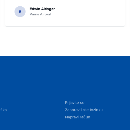
Edwin Altinger
E
Varna Airport
Prijavite se
rška
Zaboravili ste lozinku
Napravi račun